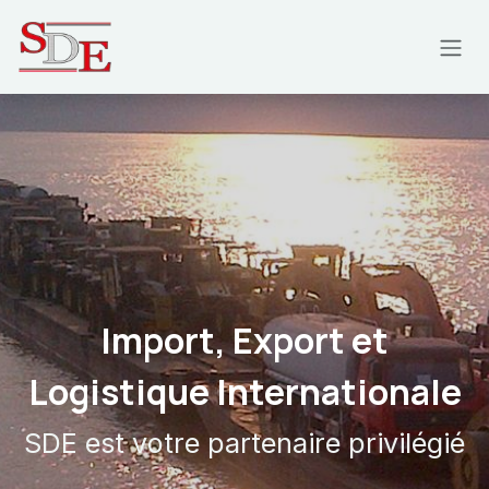
Se rendre au contenu
Import, Export et
Logistique Internationale
SDE est votre partenaire privilégié